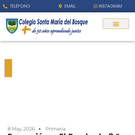
TELÉFONO
EMAIL
INSTAGRAM
Excursión a El Pardo de 3.º
de Primaria
8 May, 2026
Primaria